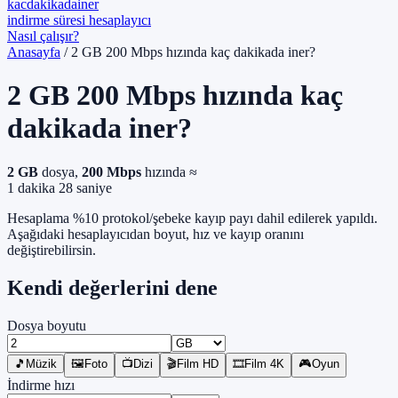
kacdakikada
iner
indirme süresi hesaplayıcı
Nasıl çalışır?
Anasayfa
/
2 GB 200 Mbps hızında kaç dakikada iner?
2 GB
200 Mbps hızında
kaç
dakikada iner?
2 GB
dosya,
200 Mbps
hızında ≈
1 dakika 28 saniye
Hesaplama %10 protokol/şebeke kayıp payı dahil edilerek yapıldı.
Aşağıdaki hesaplayıcıdan boyut, hız ve kayıp oranını
değiştirebilirsin.
Kendi değerlerini dene
Dosya boyutu
🎵
Müzik
🖼️
Foto
📺
Dizi
🎬
Film HD
🎞️
Film 4K
🎮
Oyun
İndirme hızı